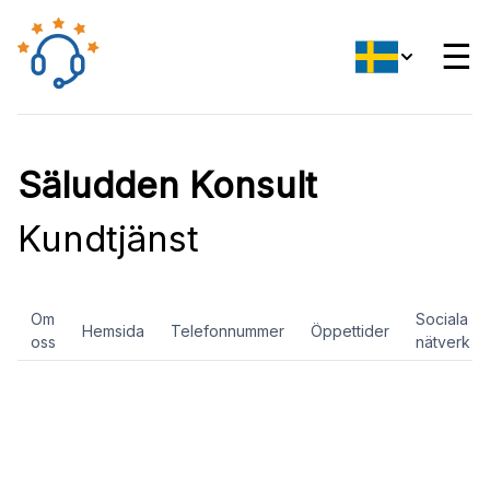
☰
Säludden Konsult
Kundtjänst
Om
Sociala
Hemsida
Telefonnummer
Öppettider
oss
nätverk