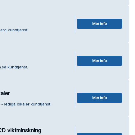
Mer info
erg kundtjänst.
Mer info
n.se kundtjänst.
aler
Mer info
- lediga lokaler kundtjänst.
CD viktminskning