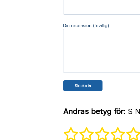
Din recension (frivillig)
Andras betyg för:
S N