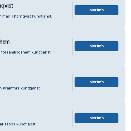
qvist
Mer info
hlman Thörnqvist kundtjänst.
shem
Mer info
s församlingshem kundtjänst.
Mer info
n Kramfors kundtjänst.
Mer info
arlssons kundtjänst.