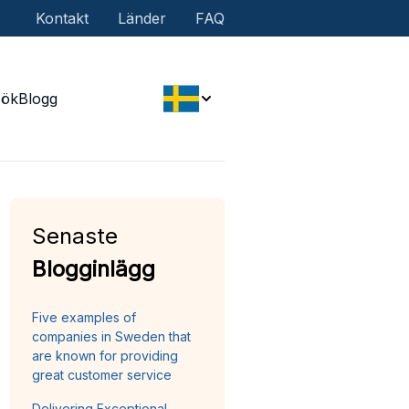
Kontakt
Länder
FAQ
Sök
Blogg
Senaste
Blogginlägg
Five examples of
companies in Sweden that
are known for providing
great customer service
Delivering Exceptional