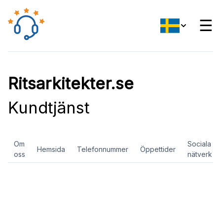
☰
Ritsarkitekter.se
Kundtjänst
Om
Sociala
Hemsida
Telefonnummer
Öppettider
oss
nätverk