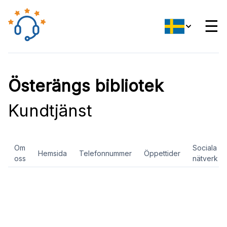
☰
Österängs bibliotek
Kundtjänst
Om
Sociala
Hemsida
Telefonnummer
Öppettider
oss
nätverk