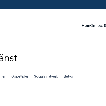
Hem
Om oss
änst
mer
Öppettider
Sociala nätverk
Betyg