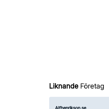
Liknande
Företag
Alfhenrikson.se