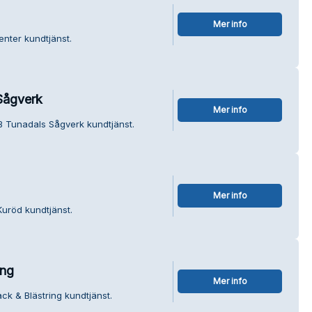
Mer info
enter kundtjänst.
Sågverk
Mer info
B Tunadals Sågverk kundtjänst.
Mer info
Kuröd kundtjänst.
ing
Mer info
ck & Blästring kundtjänst.