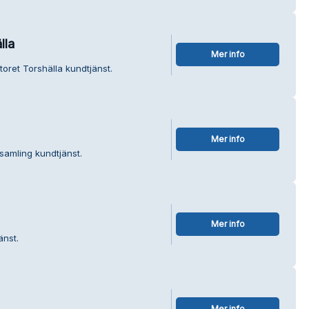
lla
Mer info
oret Torshälla kundtjänst.
Mer info
samling kundtjänst.
Mer info
änst.
Mer info