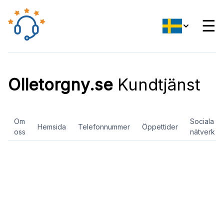
☰
Olletorgny.se
Kundtjänst
Om
Sociala
Hemsida
Telefonnummer
Öppettider
oss
nätverk