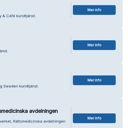
Mer info
y & Café kundtjänst.
Mer info
änst.
Mer info
ng Sweden kundtjänst.
tsmedicinska avdelningen
Mer info
lverket, Rättsmedicinska avdelningen