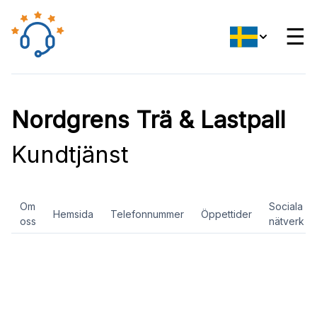
☰
Nordgrens Trä & Lastpall
Kundtjänst
Om
Sociala
Hemsida
Telefonnummer
Öppettider
oss
nätverk