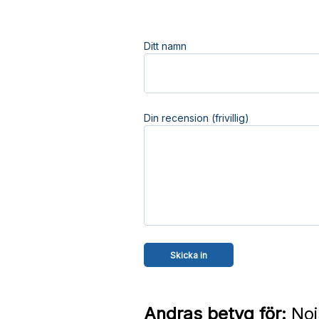
Ditt namn
Din recension (frivillig)
Andras betyg för:
Noi