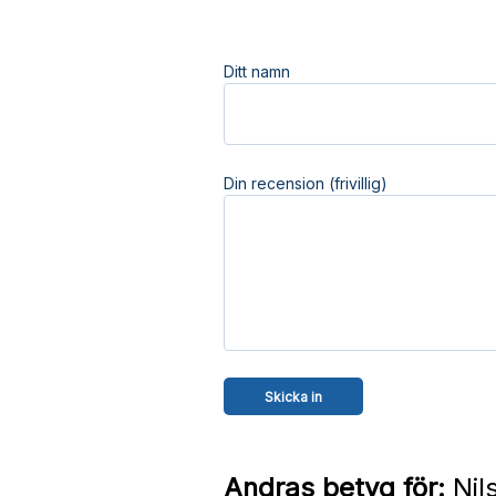
Ditt namn
Din recension (frivillig)
Andras betyg för:
Nil