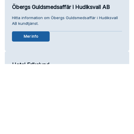
Öbergs Guldsmedsaffär i Hudiksvall AB
Hitta information om Öbergs Guldsmedsaffär i Hudiksvall
AB kundtjänst.
Mer info
Hotel Erikslund
Hitta information om Hotel Erikslund kundtjänst.
Mer info
Pizzeria Rana
Hitta information om Pizzeria Rana kundtjänst.