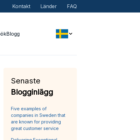
Kontakt
Länder
FAQ
Sök
Blogg
Senaste
Blogginlägg
Five examples of
companies in Sweden that
are known for providing
great customer service
Delivering Exceptional