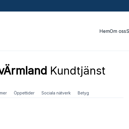
Hem
Om oss
 vÄrmland
Kundtjänst
mer
Öppettider
Sociala nätverk
Betyg