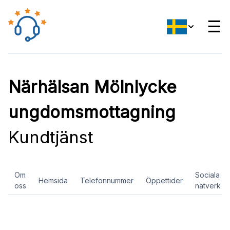
☰
Närhälsan Mölnlycke
ungdomsmottagning
Kundtjänst
Om
Sociala
Hemsida
Telefonnummer
Öppettider
oss
nätverk