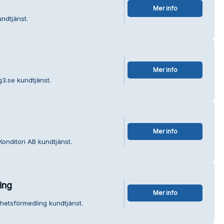
Mer info
undtjänst.
Mer info
3.se kundtjänst.
Mer info
onditori AB kundtjänst.
ing
Mer info
ghetsförmedling kundtjänst.