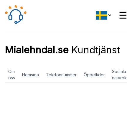
☰
Mialehndal.se
Kundtjänst
Om
Sociala
Hemsida
Telefonnummer
Öppettider
oss
nätverk