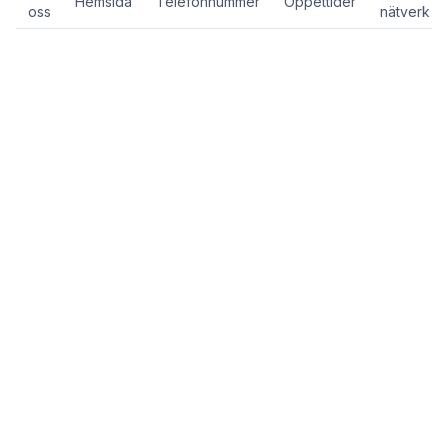
Hemsida
Telefonnummer
Öppettider
oss
nätverk