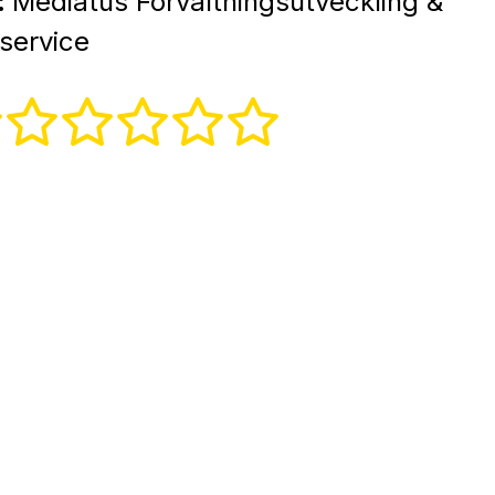
:
Mediatus Förvaltningsutveckling &
service