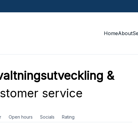
Home
About
S
altningsutveckling &
stomer service
r
Open hours
Socials
Rating