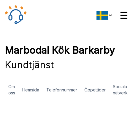
☰
Marbodal Kök Barkarby
Kundtjänst
Om
Sociala
Hemsida
Telefonnummer
Öppettider
oss
nätverk