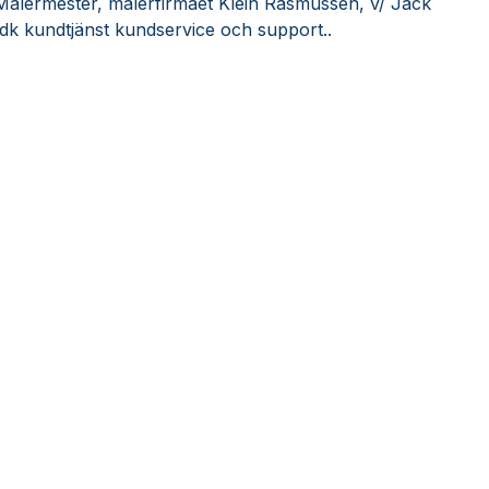
Malermester, malerfirmaet Klein Rasmussen, v/ Jack
dk kundtjänst kundservice och support..