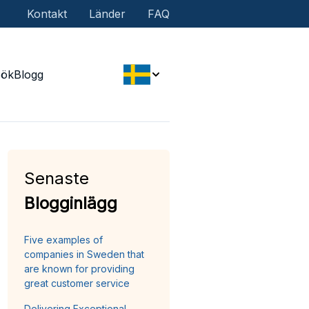
Kontakt
Länder
FAQ
Sök
Blogg
Senaste
Blogginlägg
Five examples of
companies in Sweden that
are known for providing
great customer service
Delivering Exceptional