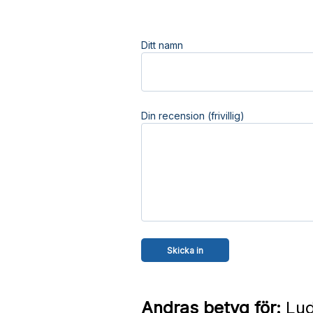
Ditt namn
Din recension (frivillig)
Andras betyg för:
Lud