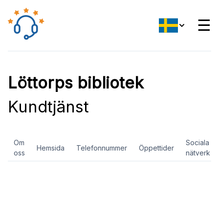
☰
Löttorps bibliotek
Kundtjänst
Om
Sociala
Hemsida
Telefonnummer
Öppettider
oss
nätverk