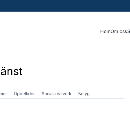
Hem
Om oss
änst
mer
Öppettider
Sociala nätverk
Betyg