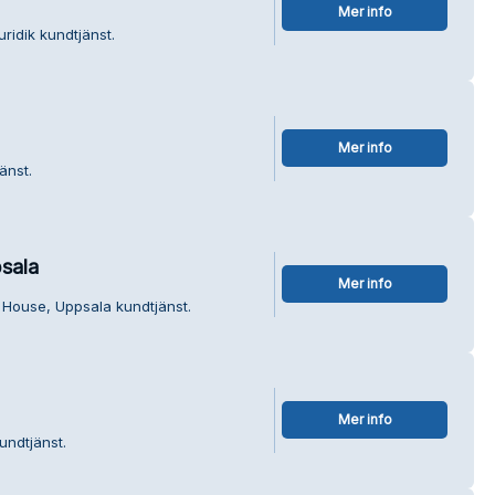
Mer info
ridik kundtjänst.
Mer info
änst.
sala
Mer info
 House, Uppsala kundtjänst.
Mer info
undtjänst.