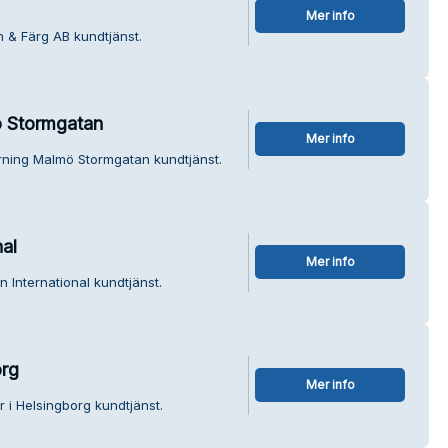
Mer info
 & Färg AB kundtjänst.
ö Stormgatan
Mer info
yrning Malmö Stormgatan kundtjänst.
nal
Mer info
n International kundtjänst.
org
Mer info
r i Helsingborg kundtjänst.