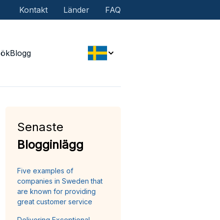
Kontakt
Länder
FAQ
Sök
Blogg
Senaste
Blogginlägg
Five examples of
companies in Sweden that
are known for providing
great customer service
Delivering Exceptional