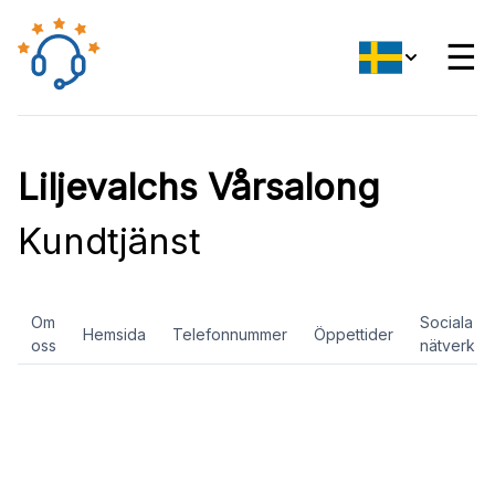
☰
Liljevalchs Vårsalong
Kundtjänst
Om
Sociala
Hemsida
Telefonnummer
Öppettider
oss
nätverk