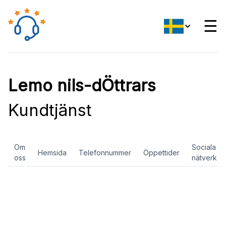
☰
Lemo nils-dÖttrars
Kundtjänst
Om
Sociala
Hemsida
Telefonnummer
Öppettider
oss
nätverk