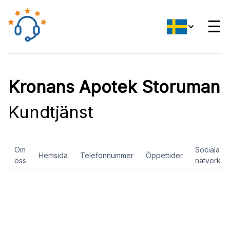
☰
Kronans Apotek Storuman
Kundtjänst
Om
Sociala
Hemsida
Telefonnummer
Öppettider
oss
nätverk