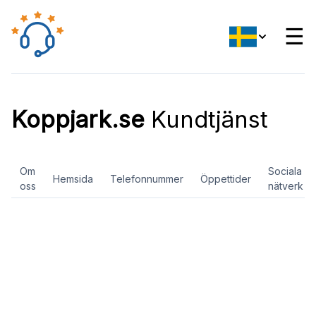
☰
Koppjark.se
Kundtjänst
Om
Sociala
Hemsida
Telefonnummer
Öppettider
oss
nätverk