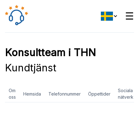
☰
Konsultteam i THN
Kundtjänst
Om
Sociala
Hemsida
Telefonnummer
Öppettider
oss
nätverk