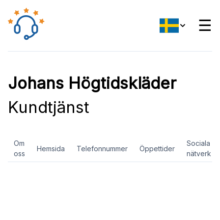
☰
Johans Högtidskläder
Kundtjänst
Om
Sociala
Hemsida
Telefonnummer
Öppettider
oss
nätverk