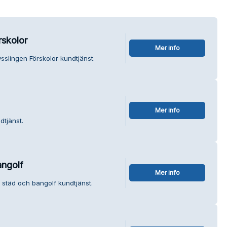
rskolor
Mer info
sslingen Förskolor kundtjänst.
Mer info
dtjänst.
angolf
Mer info
 städ och bangolf kundtjänst.