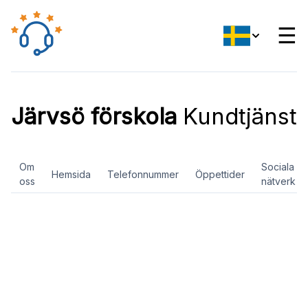
☰
Järvsö förskola
Kundtjänst
Om
Sociala
Hemsida
Telefonnummer
Öppettider
oss
nätverk