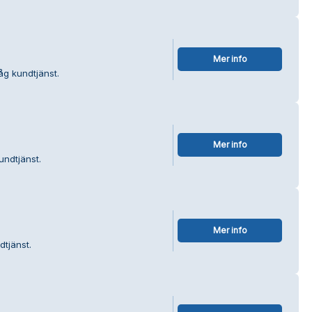
Mer info
åg kundtjänst.
Mer info
ndtjänst.
Mer info
dtjänst.