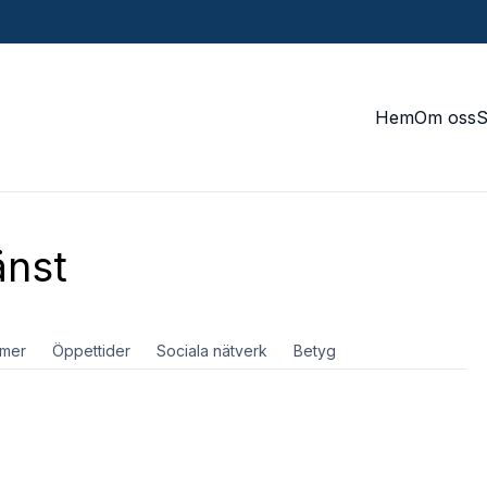
Hem
Om oss
änst
mer
Öppettider
Sociala nätverk
Betyg