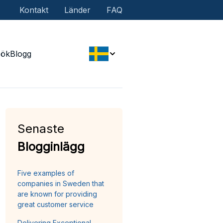
Kontakt
Länder
FAQ
Sök
Blogg
Senaste
Blogginlägg
Five examples of
companies in Sweden that
are known for providing
great customer service
Delivering Exceptional