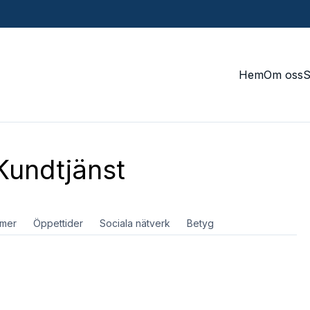
Hem
Om oss
undtjänst
mer
Öppettider
Sociala nätverk
Betyg