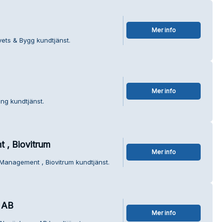
Mer info
vets & Bygg kundtjänst.
Mer info
ing kundtjänst.
 , Biovitrum
Mer info
y Management , Biovitrum kundtjänst.
 AB
Mer info