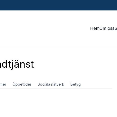
Hem
Om oss
dtjänst
mer
Öppettider
Sociala nätverk
Betyg