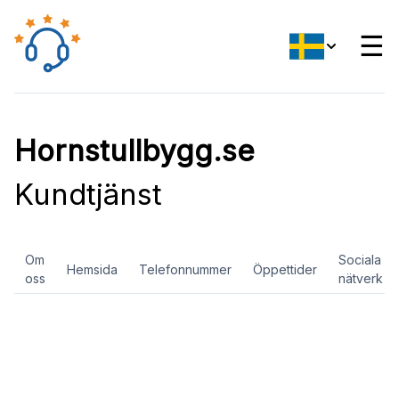
☰
Hornstullbygg.se
Kundtjänst
Om
Sociala
Hemsida
Telefonnummer
Öppettider
oss
nätverk