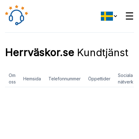
☰
Herrväskor.se
Kundtjänst
Om
Sociala
Hemsida
Telefonnummer
Öppettider
oss
nätverk