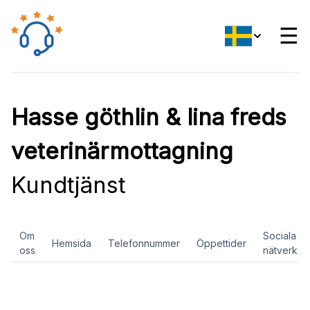
☰
Hasse göthlin & lina freds
veterinärmottagning
Kundtjänst
Om
Sociala
Hemsida
Telefonnummer
Öppettider
oss
nätverk