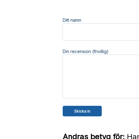
Ditt namn
Din recension (frivillig)
Andras betyg för:
Har