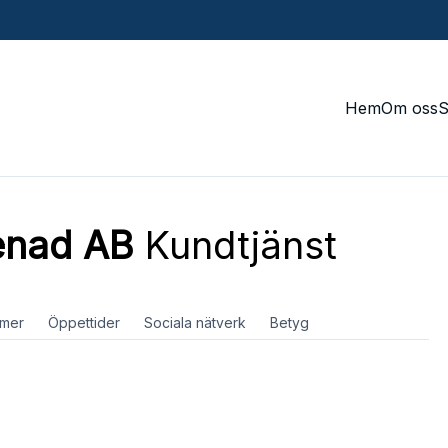
Hem
Om oss
enad AB
Kundtjänst
mer
Öppettider
Sociala nätverk
Betyg