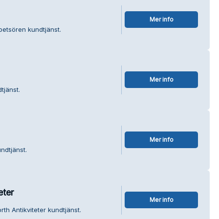
Mer info
petsören kundtjänst.
Mer info
tjänst.
Mer info
ndtjänst.
eter
Mer info
rth Antikviteter kundtjänst.