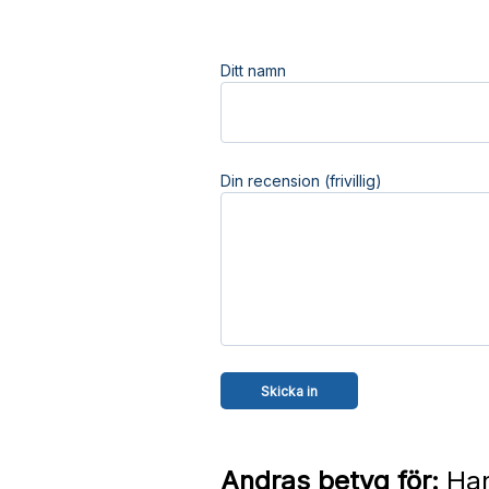
Ditt namn
Din recension (frivillig)
Andras betyg för:
Han