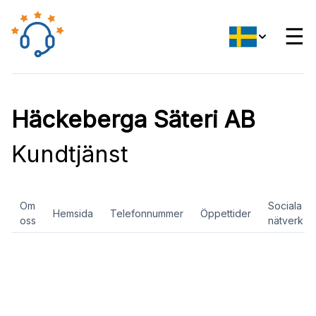
☰
Häckeberga Säteri AB
Kundtjänst
Om
Sociala
Hemsida
Telefonnummer
Öppettider
oss
nätverk