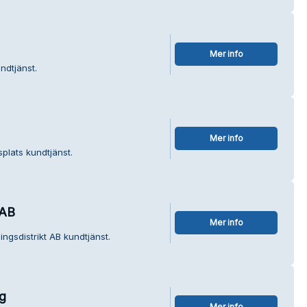
Mer info
ndtjänst.
Mer info
splats kundtjänst.
 AB
Mer info
ngsdistrikt AB kundtjänst.
g
Mer info