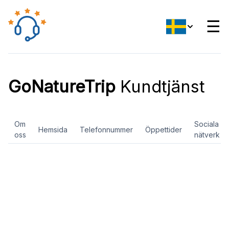
☰
GoNatureTrip
Kundtjänst
Om
Sociala
Hemsida
Telefonnummer
Öppettider
oss
nätverk