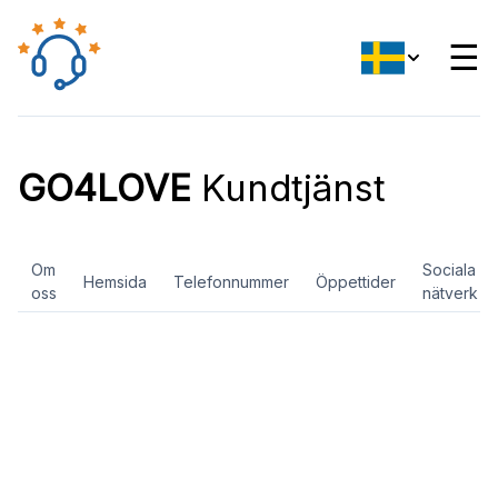
☰
GO4LOVE
Kundtjänst
Om
Sociala
Hemsida
Telefonnummer
Öppettider
oss
nätverk