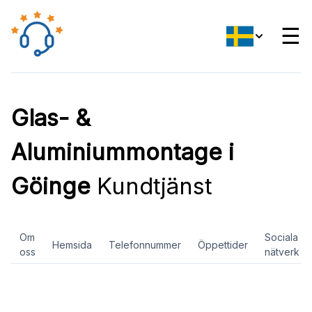
☰
Glas- &
Aluminiummontage i
Göinge
Kundtjänst
Om
Sociala
Hemsida
Telefonnummer
Öppettider
oss
nätverk