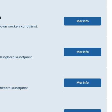
n
Mer info
ngvar socken kundtjänst.
Mer info
lsingborg kundtjänst.
Mer info
itects kundtjänst.