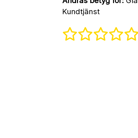
Andras betyg för:
Gla
Kundtjänst