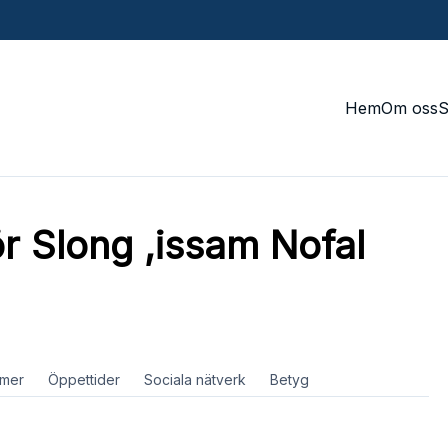
Hem
Om oss
r Slong ,issam Nofal
mer
Öppettider
Sociala nätverk
Betyg