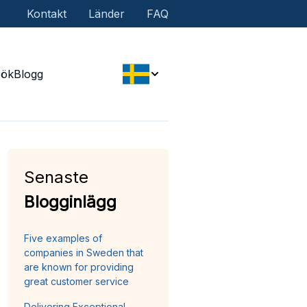
Kontakt
Länder
FAQ
Sök
Blogg
Senaste
Blogginlägg
Five examples of
companies in Sweden that
are known for providing
great customer service
Delivering Exceptional