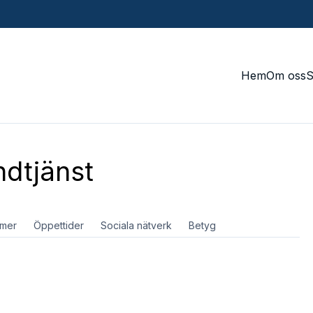
Hem
Om oss
dtjänst
mer
Öppettider
Sociala nätverk
Betyg