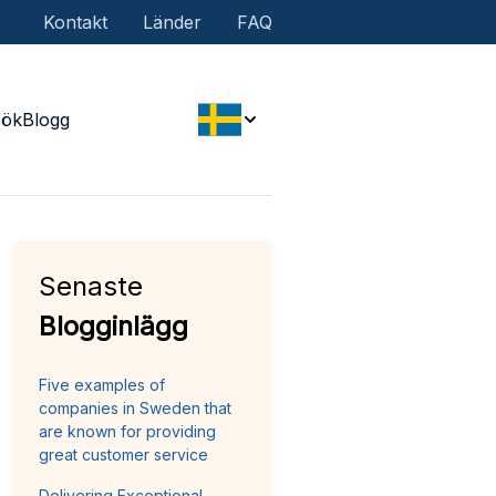
Kontakt
Länder
FAQ
Sök
Blogg
Senaste
Blogginlägg
Five examples of
companies in Sweden that
are known for providing
great customer service
Delivering Exceptional