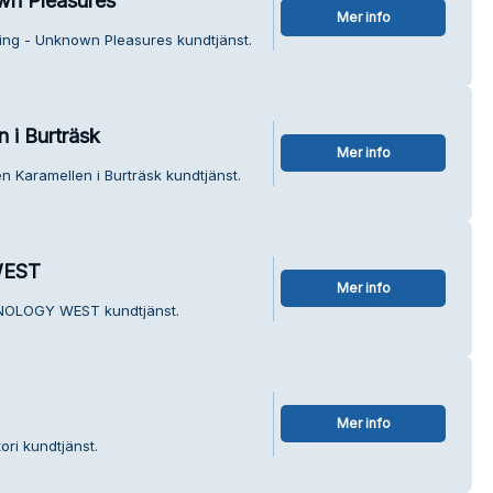
wn Pleasures
Mer info
ning - Unknown Pleasures kundtjänst.
 i Burträsk
Mer info
n Karamellen i Burträsk kundtjänst.
WEST
Mer info
HNOLOGY WEST kundtjänst.
Mer info
ori kundtjänst.