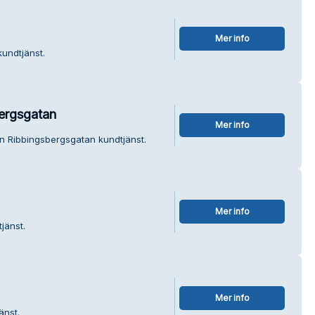
Mer info
kundtjänst.
ergsgatan
Mer info
n Ribbingsbergsgatan kundtjänst.
Mer info
jänst.
Mer info
änst.